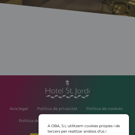
Avis legal
Politica de privacitat
Politica de cookies
Política de contractació i reserves d’Atrium Hotels￼
A OBA, S.L utilitzem cookies pròpies i de
tercers per realitzar anàlisis d'ús i