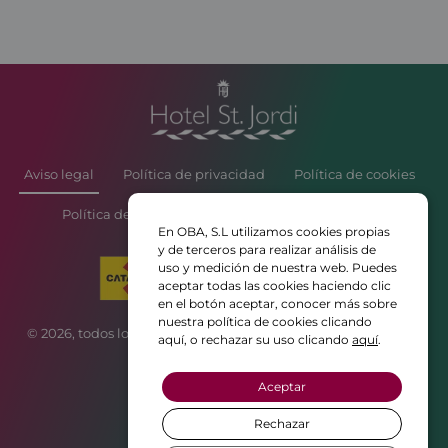
Aviso legal
Política de privacidad
Política de cookies
Política de contratación y reservas de Atrium Hotels
En OBA, S.L utilizamos cookies propias
y de terceros para realizar análisis de
uso y medición de nuestra web. Puedes
aceptar todas las cookies haciendo clic
en el botón aceptar, conocer más sobre
nuestra política de cookies clicando
© 2026, todos los derechos reservados • Web creada con ♥ por
aquí, o rechazar su uso clicando
aquí
.
CBM Publicitat
Aceptar
Rechazar