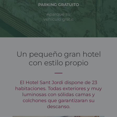
PARKING GRATUITO
Aparque su
vehículo gratis
Un pequeño gran hotel
con estilo propio
El Hotel Sant Jordi dispone de 23
habitaciones. Todas exteriores y muy
luminosas con sólidas camas y
colchones que garantizaran su
descanso.