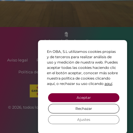
En OBA, S.L utilizamos cookies propias
y de terceros para realizar análisis de
Aviso legal
Política de privacidad
Política de cookies
uso y medición de nuestra web. Puedes
aceptar todas las cookies haciendo clic
Política de contratación y reservas de Atrium Hotels
en el botón aceptar, conocer más sobre
nuestra política de cookies clicando
aquí, o rechazar su uso clicando
aquí
.
Aceptar
© 2026, todos los derechos reservados • Web creada con ♥ por
Rechazar
CBM Publicitat
Ajustes