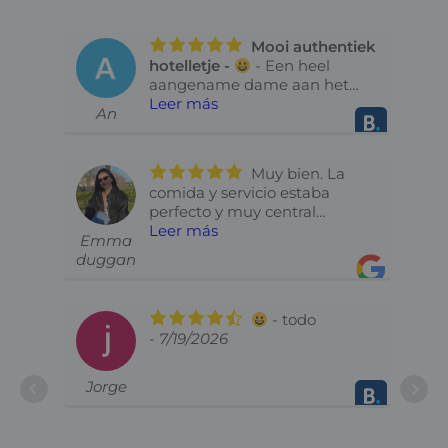
,
Mooi authentiek
hotelletje
- Een heel
aangename dame aan het
onthaal. Supervriendelijk.
Leer más
-
An
Niets viel me tegen. Alleen was
het zwembad aan de overkant
en niet rechtstreeks aan het
Muy bien. La
hotel gebonden.
- 7/27/2026
-
comida y servicio estaba
perfecto y muy central
también
Leer más
- 7/23/2026
Emma
duggan
L
u
- todo
- 7/19/2026
n
Jorge
a