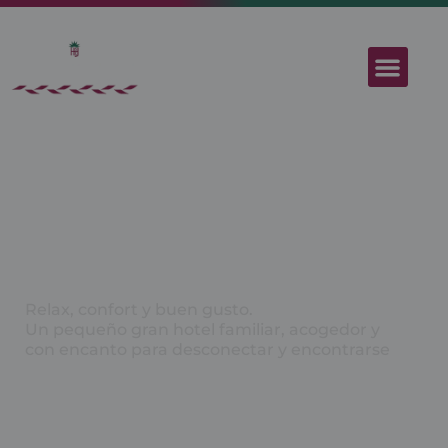
Hotel
&
Apartamentos
Sant Jordi
Relax, confort y buen gusto.
Un pequeño gran hotel familiar, acogedor y
con encanto para desconectar y encontrarse